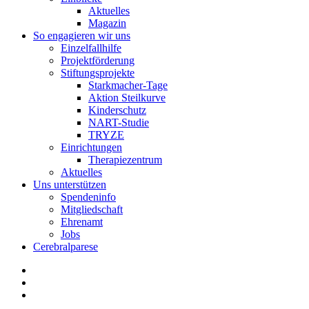
Aktuelles
Magazin
So engagieren wir uns
Einzelfallhilfe
Projektförderung
Stiftungsprojekte
Starkmacher-Tage
Aktion Steilkurve
Kinderschutz
NART-Studie
TRYZE
Einrichtungen
Therapiezentrum
Aktuelles
Uns unterstützen
Spendeninfo
Mitgliedschaft
Ehrenamt
Jobs
Cerebralparese