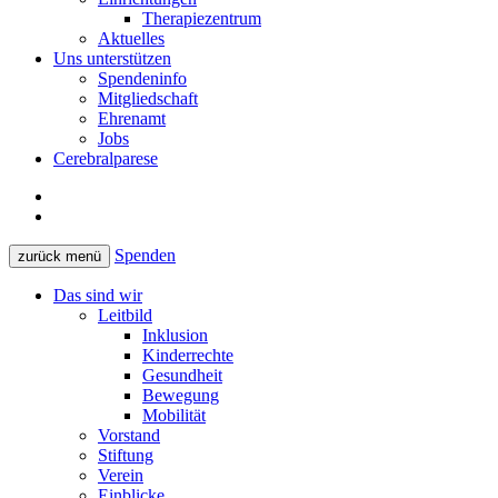
Therapiezentrum
Aktuelles
Uns unterstützen
Spendeninfo
Mitgliedschaft
Ehrenamt
Jobs
Cerebralparese
Spenden
zurück
menü
Das sind wir
Leitbild
Inklusion
Kinderrechte
Gesundheit
Bewegung
Mobilität
Vorstand
Stiftung
Verein
Einblicke