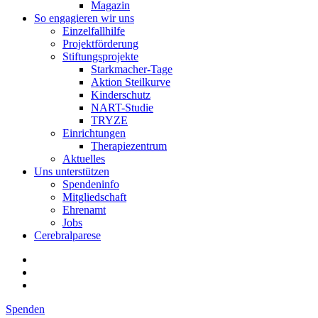
Magazin
So engagieren wir uns
Einzelfallhilfe
Projektförderung
Stiftungsprojekte
Starkmacher-Tage
Aktion Steilkurve
Kinderschutz
NART-Studie
TRYZE
Einrichtungen
Therapiezentrum
Aktuelles
Uns unterstützen
Spendeninfo
Mitgliedschaft
Ehrenamt
Jobs
Cerebralparese
Spenden