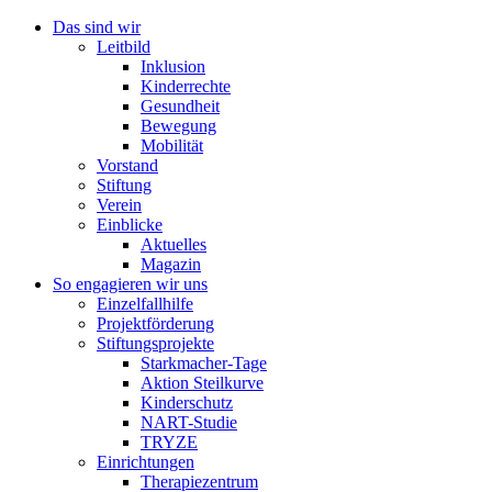
Skip
Das sind wir
to
Leitbild
content
Inklusion
Kinderrechte
Gesundheit
Bewegung
Mobilität
Vorstand
Stiftung
Verein
Einblicke
Aktuelles
Magazin
So engagieren wir uns
Einzelfallhilfe
Projektförderung
Stiftungsprojekte
Starkmacher-Tage
Aktion Steilkurve
Kinderschutz
NART-Studie
TRYZE
Einrichtungen
Therapiezentrum