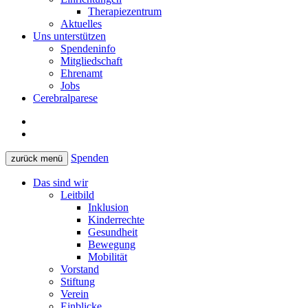
Therapiezentrum
Aktuelles
Uns unterstützen
Spendeninfo
Mitgliedschaft
Ehrenamt
Jobs
Cerebralparese
Spenden
zurück
menü
Das sind wir
Leitbild
Inklusion
Kinderrechte
Gesundheit
Bewegung
Mobilität
Vorstand
Stiftung
Verein
Einblicke