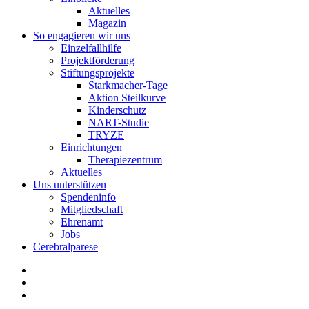
Aktuelles
Magazin
So engagieren wir uns
Einzelfallhilfe
Projektförderung
Stiftungsprojekte
Starkmacher-Tage
Aktion Steilkurve
Kinderschutz
NART-Studie
TRYZE
Einrichtungen
Therapiezentrum
Aktuelles
Uns unterstützen
Spendeninfo
Mitgliedschaft
Ehrenamt
Jobs
Cerebralparese