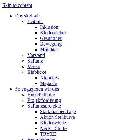
Skip to content
Das sind wir
Leitbild
Inklusion
Kinderrechte
Gesundheit
Bewegung
Mobilität
Vorstand
Stiftung
Verein
Einblicke
Aktuelles
Magazin
So engagieren wir uns
Einzelfallhilfe
Projektförderung
Stiftungsprojekte
Starkmacher-Tage
Aktion Steilkurve
Kinderschutz
NART-Studie
TRYZE
Einrichtungen