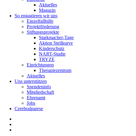
Aktuelles
Magazin
So engagieren wir uns
Einzelfallhilfe
Projektförderung
Stiftungsprojekte
Starkmacher-Tage
Aktion Steilkurve
Kinderschutz
NART-Studie
TRYZE
Einrichtungen
Therapiezentrum
Aktuelles
Uns unterstützen
Spendeninfo
Mitgliedschaft
Ehrenamt
Jobs
Cerebralparese