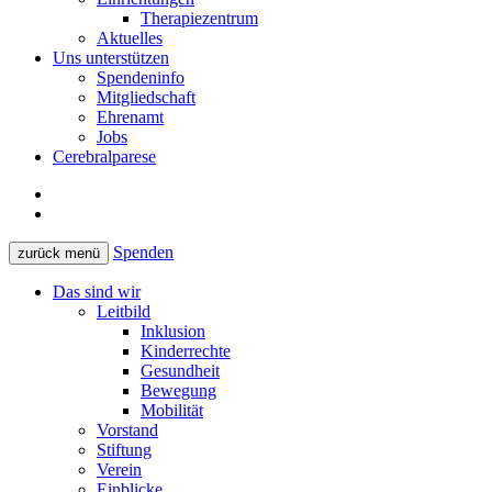
Therapiezentrum
Aktuelles
Uns unterstützen
Spendeninfo
Mitgliedschaft
Ehrenamt
Jobs
Cerebralparese
Spenden
zurück
menü
Das sind wir
Leitbild
Inklusion
Kinderrechte
Gesundheit
Bewegung
Mobilität
Vorstand
Stiftung
Verein
Einblicke