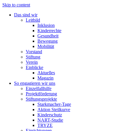
Skip to content
Das sind wir
Leitbild
Inklusion
Kinderrechte
Gesundheit
Bewegung
Mobilität
Vorstand
Stiftung
Verein
Einblicke
Aktuelles
Magazin
So engagieren wir uns
Einzelfallhilfe
Projektförderung
Stiftungsprojekte
Starkmacher-Tage
Aktion Steilkurve
Kinderschutz
NART-Studie
TRYZE
Einrichtungen