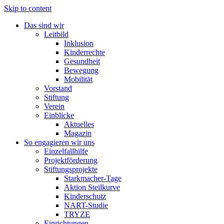
Skip to content
Das sind wir
Leitbild
Inklusion
Kinderrechte
Gesundheit
Bewegung
Mobilität
Vorstand
Stiftung
Verein
Einblicke
Aktuelles
Magazin
So engagieren wir uns
Einzelfallhilfe
Projektförderung
Stiftungsprojekte
Starkmacher-Tage
Aktion Steilkurve
Kinderschutz
NART-Studie
TRYZE
Einrichtungen