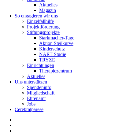
Aktuelles
Magazin
So engagieren wir uns
Einzelfallhilfe
Projektförderung
Stiftungsprojekte
Starkmacher-Tage
Aktion Steilkurve
Kinderschutz
NART-Studie
TRYZE
Einrichtungen
Therapiezentrum
Aktuelles
Uns unterstützen
Spendeninfo
Mitgliedschaft
Ehrenamt
Jobs
Cerebralparese