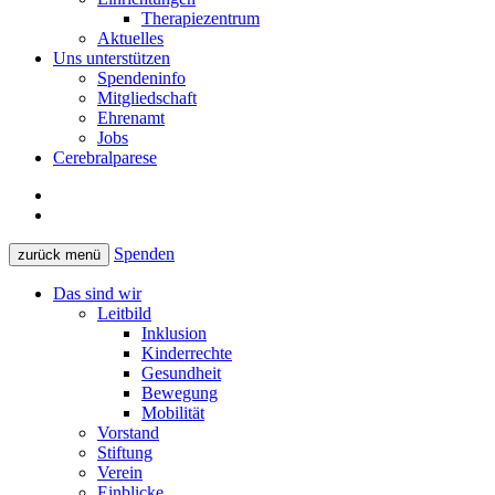
Therapiezentrum
Aktuelles
Uns unterstützen
Spendeninfo
Mitgliedschaft
Ehrenamt
Jobs
Cerebralparese
Spenden
zurück
menü
Das sind wir
Leitbild
Inklusion
Kinderrechte
Gesundheit
Bewegung
Mobilität
Vorstand
Stiftung
Verein
Einblicke