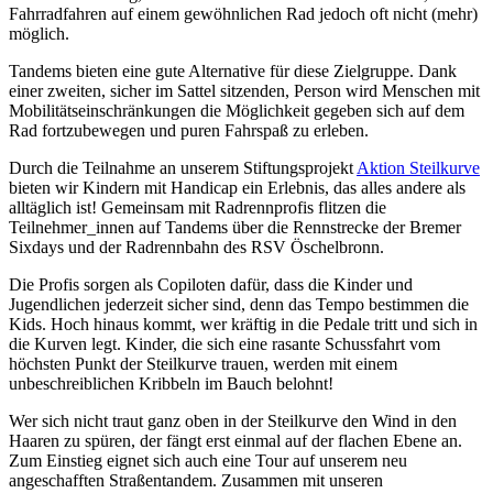
Fahrradfahren auf einem gewöhnlichen Rad jedoch oft nicht (mehr)
möglich.
Tandems bieten eine gute Alternative für diese Zielgruppe. Dank
einer zweiten, sicher im Sattel sitzenden, Person wird Menschen mit
Mobilitätseinschränkungen die Möglichkeit gegeben sich auf dem
Rad fortzubewegen und puren Fahrspaß zu erleben.
Durch die Teilnahme an unserem Stiftungsprojekt
Aktion Steilkurve
bieten wir Kindern mit Handicap ein Erlebnis, das alles andere als
alltäglich ist! Gemeinsam mit Radrennprofis flitzen die
Teilnehmer_innen auf Tandems über die Rennstrecke der Bremer
Sixdays und der Radrennbahn des RSV Öschelbronn.
Die Profis sorgen als Copiloten dafür, dass die Kinder und
Jugendlichen jederzeit sicher sind, denn das Tempo bestimmen die
Kids. Hoch hinaus kommt, wer kräftig in die Pedale tritt und sich in
die Kurven legt. Kinder, die sich eine rasante Schussfahrt vom
höchsten Punkt der Steilkurve trauen, werden mit einem
unbeschreiblichen Kribbeln im Bauch belohnt!
Wer sich nicht traut ganz oben in der Steilkurve den Wind in den
Haaren zu spüren, der fängt erst einmal auf der flachen Ebene an.
Zum Einstieg eignet sich auch eine Tour auf unserem neu
angeschafften Straßentandem. Zusammen mit unseren