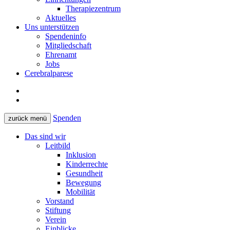
Therapiezentrum
Aktuelles
Uns unterstützen
Spendeninfo
Mitgliedschaft
Ehrenamt
Jobs
Cerebralparese
Spenden
zurück
menü
Das sind wir
Leitbild
Inklusion
Kinderrechte
Gesundheit
Bewegung
Mobilität
Vorstand
Stiftung
Verein
Einblicke