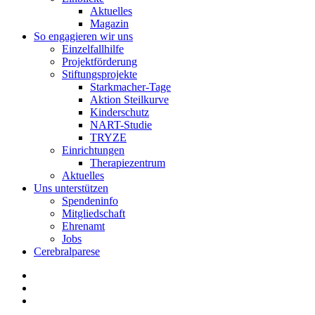
Aktuelles
Magazin
So engagieren wir uns
Einzelfallhilfe
Projektförderung
Stiftungsprojekte
Starkmacher-Tage
Aktion Steilkurve
Kinderschutz
NART-Studie
TRYZE
Einrichtungen
Therapiezentrum
Aktuelles
Uns unterstützen
Spendeninfo
Mitgliedschaft
Ehrenamt
Jobs
Cerebralparese