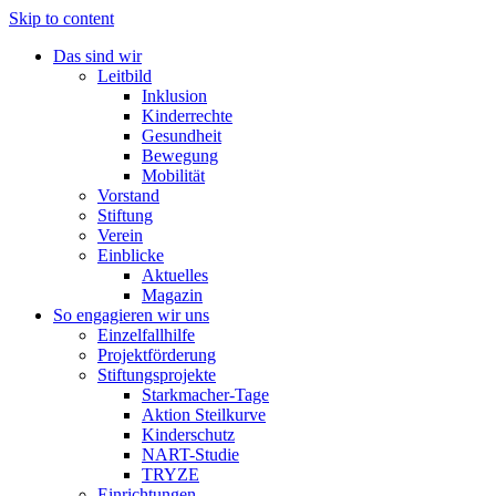
Skip to content
Das sind wir
Leitbild
Inklusion
Kinderrechte
Gesundheit
Bewegung
Mobilität
Vorstand
Stiftung
Verein
Einblicke
Aktuelles
Magazin
So engagieren wir uns
Einzelfallhilfe
Projektförderung
Stiftungsprojekte
Starkmacher-Tage
Aktion Steilkurve
Kinderschutz
NART-Studie
TRYZE
Einrichtungen