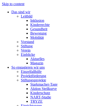
Skip to content
Das sind wir
Leitbild
Inklusion
Kinderrechte
Gesundheit
Bewegung
Mobilität
Vorstand
Stiftung
Verein
Einblicke
Aktuelles
Magazin
So engagieren wir uns
Einzelfallhilfe
Projektförderung
Stiftungsprojekte
Starkmacher-Tage
Aktion Steilkurve
Kinderschutz
NART-Studie
TRYZE
Einrichtungen