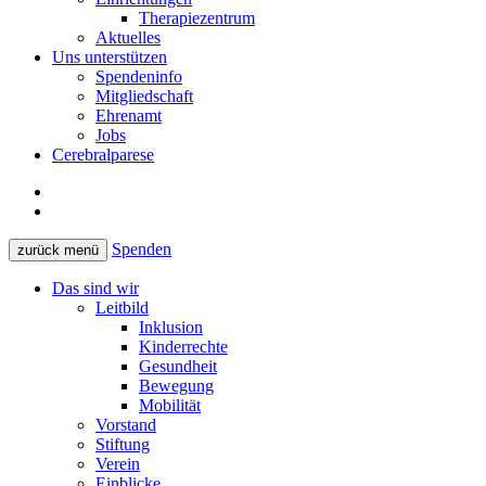
Therapiezentrum
Aktuelles
Uns unterstützen
Spendeninfo
Mitgliedschaft
Ehrenamt
Jobs
Cerebralparese
Spenden
zurück
menü
Das sind wir
Leitbild
Inklusion
Kinderrechte
Gesundheit
Bewegung
Mobilität
Vorstand
Stiftung
Verein
Einblicke