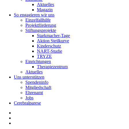
Aktuelles
Magazin
So engagieren wir uns
Einzelfallhilfe
Projektförderung
Stiftungsprojekte
Starkmacher-Tage
Aktion Steilkurve
Kinderschutz
NART-Studie
TRYZE
Einrichtungen
Therapiezentrum
Aktuelles
Uns unterstützen
Spendeninfo
Mitgliedschaft
Ehrenamt
Jobs
Cerebralparese