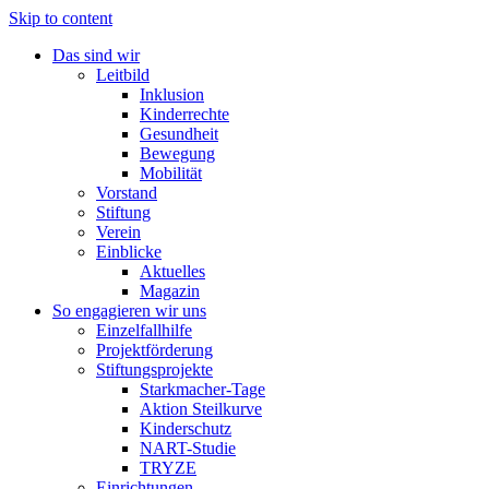
Skip to content
Das sind wir
Leitbild
Inklusion
Kinderrechte
Gesundheit
Bewegung
Mobilität
Vorstand
Stiftung
Verein
Einblicke
Aktuelles
Magazin
So engagieren wir uns
Einzelfallhilfe
Projektförderung
Stiftungsprojekte
Starkmacher-Tage
Aktion Steilkurve
Kinderschutz
NART-Studie
TRYZE
Einrichtungen