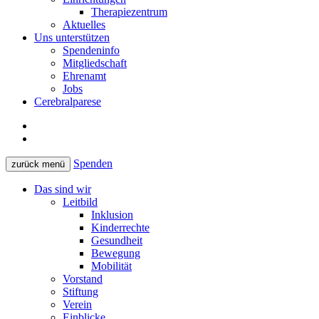
Therapiezentrum
Aktuelles
Uns unterstützen
Spendeninfo
Mitgliedschaft
Ehrenamt
Jobs
Cerebralparese
Spenden
zurück
menü
Das sind wir
Leitbild
Inklusion
Kinderrechte
Gesundheit
Bewegung
Mobilität
Vorstand
Stiftung
Verein
Einblicke