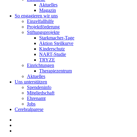
Aktuelles
Magazin
So engagieren wir uns
Einzelfallhilfe
Projektförderung
Stiftungsprojekte
Starkmacher-Tage
Aktion Steilkurve
Kinderschutz
NART-Studie
TRYZE
Einrichtungen
Therapiezentrum
Aktuelles
Uns unterstützen
Spendeninfo
Mitgliedschaft
Ehrenamt
Jobs
Cerebralparese