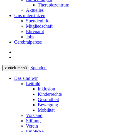
Therapiezentrum
Aktuelles
Uns unterstützen
Spendeninfo
Mitgliedschaft
Ehrenamt
Jobs
Cerebralparese
Spenden
zurück
menü
Das sind wir
Leitbild
Inklusion
Kinderrechte
Gesundheit
Bewegung
Mobilität
Vorstand
Stiftung
Verein
Einblicke