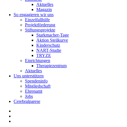
Aktuelles
Magazin
So engagieren wir uns
Einzelfallhilfe
Projektförderung
Stiftungsprojekte
Starkmacher-Tage
Aktion Steilkurve
Kinderschutz
NART-Studie
TRYZE
Einrichtungen
Therapiezentrum
Aktuelles
Uns unterstützen
Spendeninfo
Mitgliedschaft
Ehrenamt
Jobs
Cerebralparese