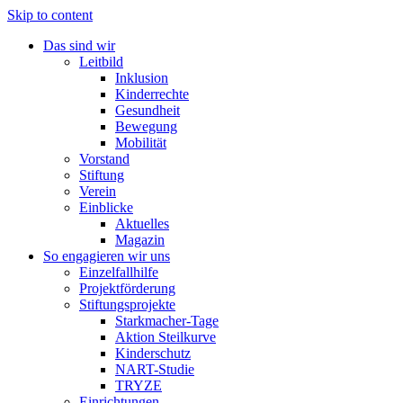
Skip to content
Das sind wir
Leitbild
Inklusion
Kinderrechte
Gesundheit
Bewegung
Mobilität
Vorstand
Stiftung
Verein
Einblicke
Aktuelles
Magazin
So engagieren wir uns
Einzelfallhilfe
Projektförderung
Stiftungsprojekte
Starkmacher-Tage
Aktion Steilkurve
Kinderschutz
NART-Studie
TRYZE
Einrichtungen