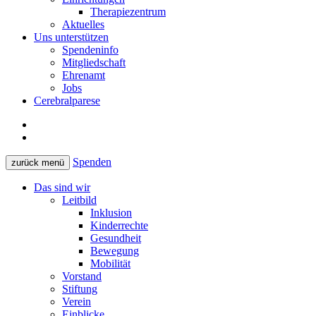
Therapiezentrum
Aktuelles
Uns unterstützen
Spendeninfo
Mitgliedschaft
Ehrenamt
Jobs
Cerebralparese
Spenden
zurück
menü
Das sind wir
Leitbild
Inklusion
Kinderrechte
Gesundheit
Bewegung
Mobilität
Vorstand
Stiftung
Verein
Einblicke