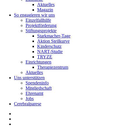
Aktuelles
Magazin
So engagieren wir uns
Einzelfallhilfe
Projektförderung
Stiftungsprojekte
Starkmacher-Tage
Aktion Steilkurve
Kinderschutz
NART-Studie
TRYZE
Einrichtungen
Therapiezentrum
Aktuelles
Uns unterstützen
Spendeninfo
Mitgliedschaft
Ehrenamt
Jobs
Cerebralparese