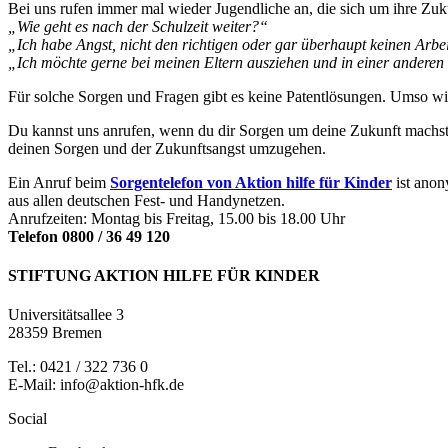
Bei uns rufen immer mal wieder Jugendliche an, die sich um ihre Zuk
„Wie geht es nach der Schulzeit weiter?“
„Ich habe Angst, nicht den richtigen oder gar überhaupt keinen Arb
„Ich möchte gerne bei meinen Eltern ausziehen und in einer anderen S
Für solche Sorgen und Fragen gibt es keine Patentlösungen. Umso wic
Du kannst uns anrufen, wenn du dir Sorgen um deine Zukunft machst u
deinen Sorgen und der Zukunftsangst umzugehen.
Ein Anruf beim
Sorgentelefon von Aktion hilfe für Kinder
ist anon
aus allen deutschen Fest- und Handynetzen.
Anrufzeiten: Montag bis Freitag, 15.00 bis 18.00 Uhr
Telefon 0800 / 36 49 120
STIFTUNG AKTION HILFE FÜR KINDER
Universitätsallee 3
28359 Bremen
Tel.: 0421 / 322 736 0
E-Mail: info@aktion-hfk.de
Social