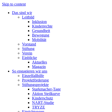
Skip to content
Das sind wir
Leitbild
Inklusion
Kinderrechte
Gesundheit
Bewegung
Mobilität
Vorstand
Stiftung
Verein
Einblicke
Aktuelles
Magazin
So engagieren wir uns
Einzelfallhilfe
Projektförderung
Stiftungsprojekte
Starkmacher-Tage
Aktion Steilkurve
Kinderschutz
NART-Studie
TRYZE
Einrichtungen