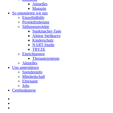
Aktuelles
Magazin
So engagieren wir uns
Einzelfallhilfe
Projektförderung
Stiftungsprojekte
Starkmacher-Tage
Aktion Steilkurve
Kinderschutz
NART-Studie
TRYZE
Einrichtungen
Therapiezentrum
Aktuelles
Uns unterstützen
Spendeninfo
Mitgliedschaft
Ehrenamt
Jobs
Cerebralparese