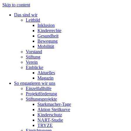
Skip to content
Das sind wir
Leitbild
Inklusion
Kinderrechte
Gesundheit
Bewegung
Mobilität
Vorstand
Stiftung
Verein
Einblicke
Aktuelles
Magazin
So engagieren wir uns
Einzelfallhilfe
Projektförderung
Stiftungsprojekte
Starkmacher-Tage
Aktion Steilkurve
Kinderschutz
NART-Studie
TRYZE
Einrichtungen