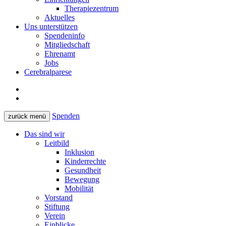
Therapiezentrum
Aktuelles
Uns unterstützen
Spendeninfo
Mitgliedschaft
Ehrenamt
Jobs
Cerebralparese
Spenden
zurück
menü
Das sind wir
Leitbild
Inklusion
Kinderrechte
Gesundheit
Bewegung
Mobilität
Vorstand
Stiftung
Verein
Einblicke