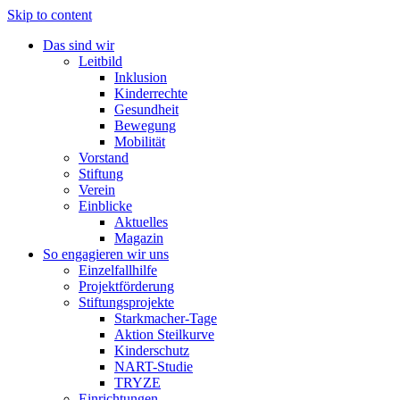
Skip to content
Das sind wir
Leitbild
Inklusion
Kinderrechte
Gesundheit
Bewegung
Mobilität
Vorstand
Stiftung
Verein
Einblicke
Aktuelles
Magazin
So engagieren wir uns
Einzelfallhilfe
Projektförderung
Stiftungsprojekte
Starkmacher-Tage
Aktion Steilkurve
Kinderschutz
NART-Studie
TRYZE
Einrichtungen