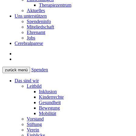
Therapiezentrum
Aktuelles
Uns unterstützen
Spendeninfo
Mitgliedschaft
Ehrenamt
Jobs
Cerebralparese
Spenden
zurück
menü
Das sind wir
Leitbild
Inklusion
Kinderrechte
Gesundheit
Bewegung
Mobilität
Vorstand
Stiftung
Verein
Einblicke