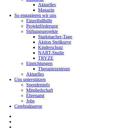
Aktuelles
Magazin
So engagieren wir uns
Einzelfallhilfe
Projektförderung
Stiftungsprojekte
Starkmacher-Tage
Aktion Steilkurve
Kinderschutz
NART-Studie
TRYZE
Einrichtungen
Therapiezentrum
Aktuelles
Uns unterstützen
Spendeninfo
Mitgliedschaft
Ehrenamt
Jobs
Cerebralparese