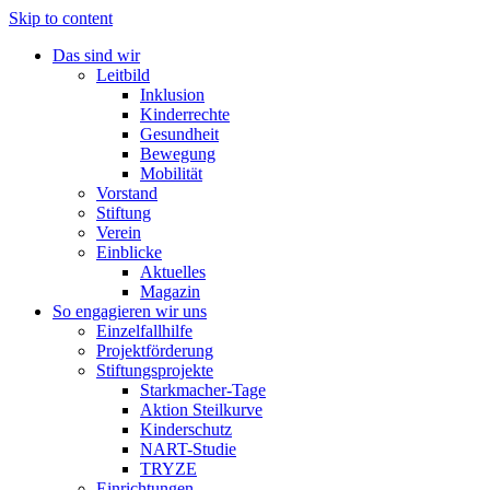
Skip to content
Das sind wir
Leitbild
Inklusion
Kinderrechte
Gesundheit
Bewegung
Mobilität
Vorstand
Stiftung
Verein
Einblicke
Aktuelles
Magazin
So engagieren wir uns
Einzelfallhilfe
Projektförderung
Stiftungsprojekte
Starkmacher-Tage
Aktion Steilkurve
Kinderschutz
NART-Studie
TRYZE
Einrichtungen