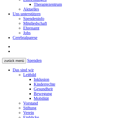
Therapiezentrum
Aktuelles
Uns unterstützen
Spendeninfo
Mitgliedschaft
Ehrenamt
Jobs
Cerebralparese
Spenden
zurück
menü
Das sind wir
Leitbild
Inklusion
Kinderrechte
Gesundheit
Bewegung
Mobilität
Vorstand
Stiftung
Verein
Einblicke