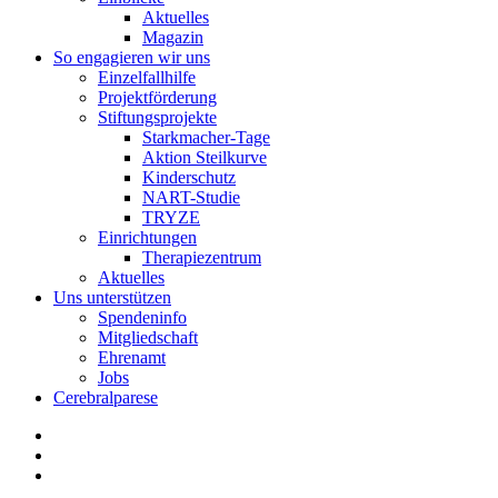
Aktuelles
Magazin
So engagieren wir uns
Einzelfallhilfe
Projektförderung
Stiftungsprojekte
Starkmacher-Tage
Aktion Steilkurve
Kinderschutz
NART-Studie
TRYZE
Einrichtungen
Therapiezentrum
Aktuelles
Uns unterstützen
Spendeninfo
Mitgliedschaft
Ehrenamt
Jobs
Cerebralparese