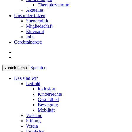
Therapiezentrum
Aktuelles
Uns unterstützen
Spendeninfo
Mitgliedschaft
Ehrenamt
Jobs
Cerebralparese
Spenden
zurück
menü
Das sind wir
Leitbild
Inklusion
Kinderrechte
Gesundheit
Bewegung
Mobilität
Vorstand
Stiftung
Verein
Einblicke