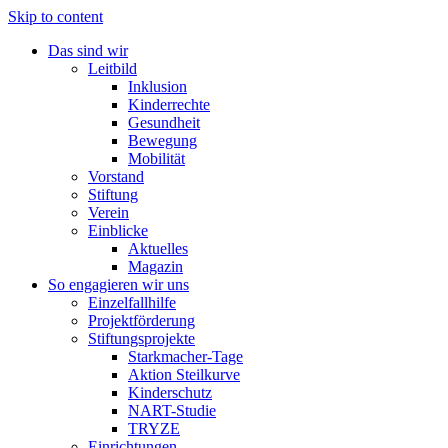
Skip to content
Das sind wir
Leitbild
Inklusion
Kinderrechte
Gesundheit
Bewegung
Mobilität
Vorstand
Stiftung
Verein
Einblicke
Aktuelles
Magazin
So engagieren wir uns
Einzelfallhilfe
Projektförderung
Stiftungsprojekte
Starkmacher-Tage
Aktion Steilkurve
Kinderschutz
NART-Studie
TRYZE
Einrichtungen