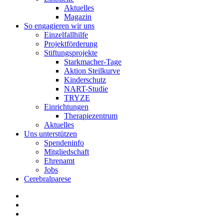
Aktuelles
Magazin
So engagieren wir uns
Einzelfallhilfe
Projektförderung
Stiftungsprojekte
Starkmacher-Tage
Aktion Steilkurve
Kinderschutz
NART-Studie
TRYZE
Einrichtungen
Therapiezentrum
Aktuelles
Uns unterstützen
Spendeninfo
Mitgliedschaft
Ehrenamt
Jobs
Cerebralparese