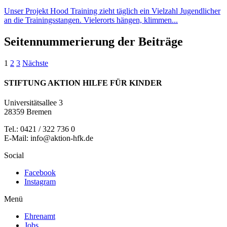
Unser Projekt Hood Training zieht täglich ein Vielzahl Jugendlicher
an die Trainingsstangen. Vielerorts hängen, klimmen...
Seitennummerierung der Beiträge
1
2
3
Nächste
STIFTUNG AKTION HILFE FÜR KINDER
Universitätsallee 3
28359 Bremen
Tel.: 0421 / 322 736 0
E-Mail: info@aktion-hfk.de
Social
Facebook
Instagram
Menü
Ehrenamt
Jobs