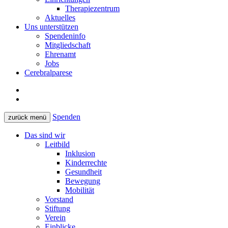
Therapiezentrum
Aktuelles
Uns unterstützen
Spendeninfo
Mitgliedschaft
Ehrenamt
Jobs
Cerebralparese
Spenden
zurück
menü
Das sind wir
Leitbild
Inklusion
Kinderrechte
Gesundheit
Bewegung
Mobilität
Vorstand
Stiftung
Verein
Einblicke