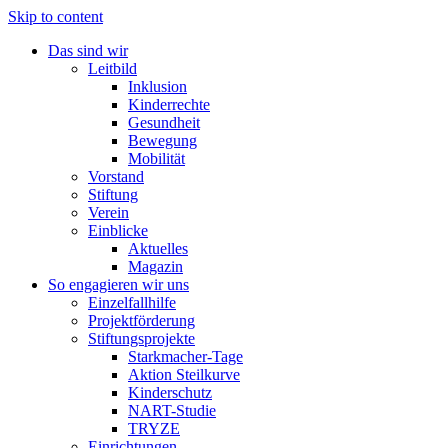
Skip to content
Das sind wir
Leitbild
Inklusion
Kinderrechte
Gesundheit
Bewegung
Mobilität
Vorstand
Stiftung
Verein
Einblicke
Aktuelles
Magazin
So engagieren wir uns
Einzelfallhilfe
Projektförderung
Stiftungsprojekte
Starkmacher-Tage
Aktion Steilkurve
Kinderschutz
NART-Studie
TRYZE
Einrichtungen