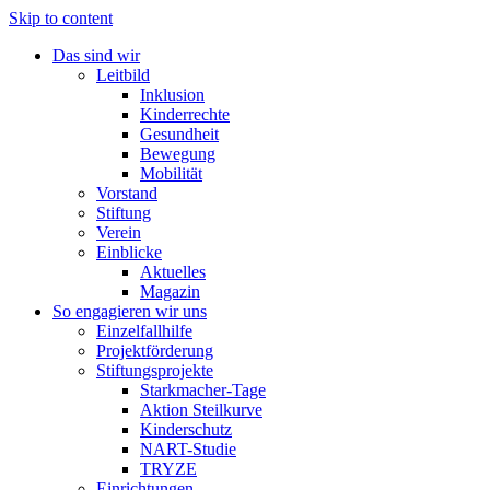
Skip to content
Das sind wir
Leitbild
Inklusion
Kinderrechte
Gesundheit
Bewegung
Mobilität
Vorstand
Stiftung
Verein
Einblicke
Aktuelles
Magazin
So engagieren wir uns
Einzelfallhilfe
Projektförderung
Stiftungsprojekte
Starkmacher-Tage
Aktion Steilkurve
Kinderschutz
NART-Studie
TRYZE
Einrichtungen