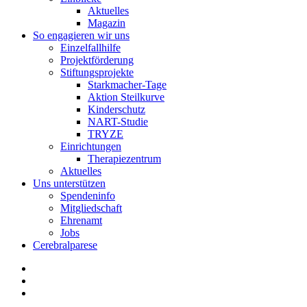
Aktuelles
Magazin
So engagieren wir uns
Einzelfallhilfe
Projektförderung
Stiftungsprojekte
Starkmacher-Tage
Aktion Steilkurve
Kinderschutz
NART-Studie
TRYZE
Einrichtungen
Therapiezentrum
Aktuelles
Uns unterstützen
Spendeninfo
Mitgliedschaft
Ehrenamt
Jobs
Cerebralparese