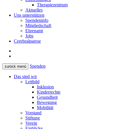
Therapiezentrum
Aktuelles
Uns unterstützen
Spendeninfo
Mitgliedschaft
Ehrenamt
Jobs
Cerebralparese
Spenden
zurück
menü
Das sind wir
Leitbild
Inklusion
Kinderrechte
Gesundheit
Bewegung
Mobilität
Vorstand
Stiftung
Verein
Einblicke