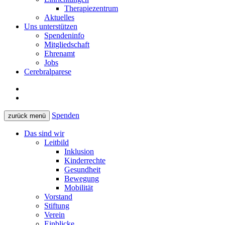
Therapiezentrum
Aktuelles
Uns unterstützen
Spendeninfo
Mitgliedschaft
Ehrenamt
Jobs
Cerebralparese
Spenden
zurück
menü
Das sind wir
Leitbild
Inklusion
Kinderrechte
Gesundheit
Bewegung
Mobilität
Vorstand
Stiftung
Verein
Einblicke