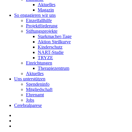
Aktuelles
Magazin
So engagieren wir uns
Einzelfallhilfe
Projektförderung
Stiftungsprojekte
Starkmacher-Tage
Aktion Steilkurve
Kinderschutz
NART-Studie
TRYZE
Einrichtungen
Therapiezentrum
Aktuelles
Uns unterstützen
Spendeninfo
Mitgliedschaft
Ehrenamt
Jobs
Cerebralparese