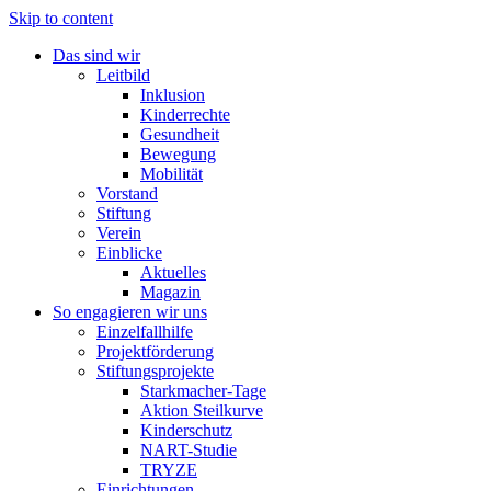
Skip to content
Das sind wir
Leitbild
Inklusion
Kinderrechte
Gesundheit
Bewegung
Mobilität
Vorstand
Stiftung
Verein
Einblicke
Aktuelles
Magazin
So engagieren wir uns
Einzelfallhilfe
Projektförderung
Stiftungsprojekte
Starkmacher-Tage
Aktion Steilkurve
Kinderschutz
NART-Studie
TRYZE
Einrichtungen